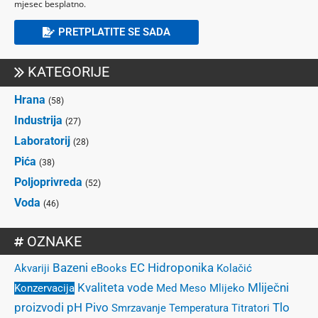
mjesec besplatno.
PRETPLATITE SE SADA
KATEGORIJE
Hrana
(58)
Industrija
(27)
Laboratorij
(28)
Pića
(38)
Poljoprivreda
(52)
Voda
(46)
OZNAKE
Bazeni
EC
Hidroponika
Akvariji
eBooks
Kolačić
Kvaliteta vode
Mliječni
Konzervacija
Med
Meso
Mlijeko
proizvodi
pH
Pivo
Tlo
Smrzavanje
Temperatura
Titratori