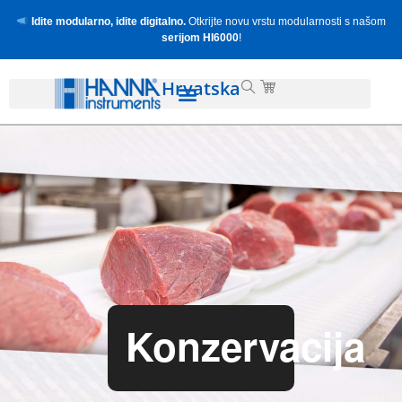
Idite modularno, idite digitalno.
Otkrijte novu vrstu modularnosti s našom
serijom HI6000
!
Hrvatska
Konzervacija