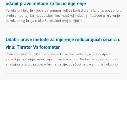
odabir prave metode za točno mjerenje
Peroksidni broj je ključni parametar koji se koristi u analizi ulja, posebno u
prehrambenoj, farmaceutskoj i kozmetičkoj industriji. 1. Uvod u mjerenje
peroksidnog broja u ulju Peroksidni broj je ključni
Odabir prave metode za mjerenje reducirajućih šećera u
vinu: Titrator Vs fotometar
Proizvodnja vina uključuje složene kemijske reakcije, a jedan ključni
aspekt je mjerenje reducirajućih šećera u vinu. Reducirajući šećeri imaju
značajnu ulogu u procesu fermentacije, utječući na okus, miris i ukupnu