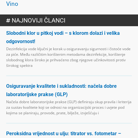
Vino
NAJNOVIJI ČLANCI
Slobodni klor u pitkoj vodi – s klorom dolazi i velika
odgovornost!
Dezinfekcija vode ključni je korak u osiguravanju sigurnosti i čistoće vode
za piće. Među različitim korištenim metodama dezinfekcije, korištenje
slobodnog klora široko je prihvaćeno zbog njegove učinkovitosti protiv
širokog spektra
Osiguravanje kvalitete i sukladnosti: načela dobre
laboratorijske prakse (GLP)
Načela dobre laboratorijske prakse (GLP) definiraju skup pravila i kriterija
za sustav kvalitete koji se odnosi na organizacijski proces i uvjete pod
kojima se planiraju, provode, prate, bilježe, izvješćuju i
Peroksidna vrijednost u ulju: titrator vs. fotometar –