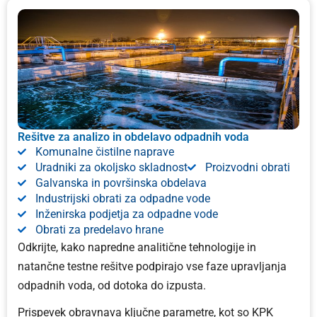
Rešitve za analizo in obdelavo odpadnih voda
Komunalne čistilne naprave
Uradniki za okoljsko skladnost
Proizvodni obrati
Galvanska in površinska obdelava
Industrijski obrati za odpadne vode
Inženirska podjetja za odpadne vode
Obrati za predelavo hrane
Odkrijte, kako napredne analitične tehnologije in
natančne testne rešitve podpirajo vse faze upravljanja
odpadnih voda, od dotoka do izpusta.
Prispevek obravnava ključne parametre, kot so KPK