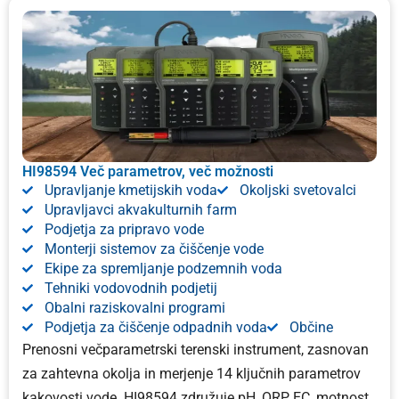
HI98594 Več parametrov, več možnosti
Upravljanje kmetijskih voda
Okoljski svetovalci
Upravljavci akvakulturnih farm
Podjetja za pripravo vode
Monterji sistemov za čiščenje vode
Ekipe za spremljanje podzemnih voda
Tehniki vodovodnih podjetij
Obalni raziskovalni programi
Podjetja za čiščenje odpadnih voda
Občine
Prenosni večparametrski terenski instrument, zasnovan
za zahtevna okolja in merjenje 14 ključnih parametrov
kakovosti vode. HI98594 združuje pH, ORP, EC, motnost