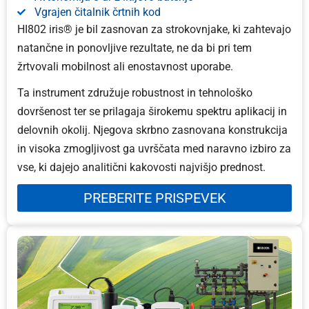
Vgrajen čitalnik črtnih kod
HI802 iris® je bil zasnovan za strokovnjake, ki zahtevajo
natančne in ponovljive rezultate, ne da bi pri tem
žrtvovali mobilnost ali enostavnost uporabe.
Ta instrument združuje robustnost in tehnološko
dovršenost ter se prilagaja širokemu spektru aplikacij in
delovnih okolij. Njegova skrbno zasnovana konstrukcija
in visoka zmogljivost ga uvrščata med naravno izbiro za
vse, ki dajejo analitični kakovosti najvišjo prednost.
PREBERITE PRISPEVEK