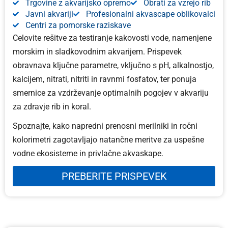
Trgovine z akvarijsko opremo
Obrati za vzrejo rib
Javni akvariji
Profesionalni akvascape oblikovalci
Centri za pomorske raziskave
Celovite rešitve za testiranje kakovosti vode, namenjene
morskim in sladkovodnim akvarijem. Prispevek
obravnava ključne parametre, vključno s pH, alkalnostjo,
kalcijem, nitrati, nitriti in ravnmi fosfatov, ter ponuja
smernice za vzdrževanje optimalnih pogojev v akvariju
za zdravje rib in koral.
Spoznajte, kako napredni prenosni merilniki in ročni
kolorimetri zagotavljajo natančne meritve za uspešne
vodne ekosisteme in privlačne akvaskape.
PREBERITE PRISPEVEK