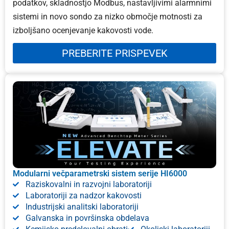
podatkov, skladnostjo Modbus, nastavljivimi alarmnimi
sistemi in novo sondo za nizko območje motnosti za
izboljšano ocenjevanje kakovosti vode.
PREBERITE PRISPEVEK
Modularni večparametrski sistem serije HI6000
Raziskovalni in razvojni laboratoriji
Laboratoriji za nadzor kakovosti
Industrijski analitski laboratoriji
Galvanska in površinska obdelava