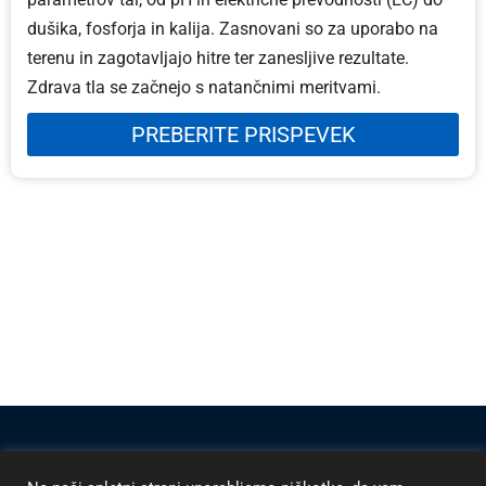
dušika, fosforja in kalija. Zasnovani so za uporabo na
terenu in zagotavljajo hitre ter zanesljive rezultate.
Zdrava tla se začnejo s natančnimi meritvami.
PREBERITE PRISPEVEK
Vse cene so brez DDV in brez stroškov dostave, razen če ni