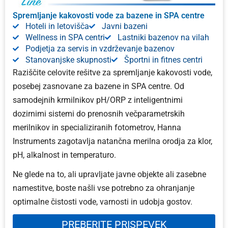
Spremljanje kakovosti vode za bazene in SPA centre
Hoteli in letovišča
Javni bazeni
Wellness in SPA centri
Lastniki bazenov na vilah
Podjetja za servis in vzdrževanje bazenov
Stanovanjske skupnosti
Športni in fitnes centri
Raziščite celovite rešitve za spremljanje kakovosti vode,
posebej zasnovane za bazene in SPA centre. Od
samodejnih krmilnikov pH/ORP z inteligentnimi
dozirnimi sistemi do prenosnih večparametrskih
merilnikov in specializiranih fotometrov, Hanna
Instruments zagotavlja natančna merilna orodja za klor,
pH, alkalnost in temperaturo.
Ne glede na to, ali upravljate javne objekte ali zasebne
namestitve, boste našli vse potrebno za ohranjanje
optimalne čistosti vode, varnosti in udobja gostov.
PREBERITE PRISPEVEK