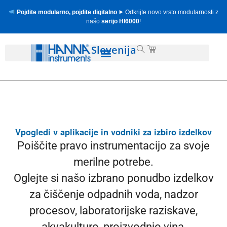
Pojdite modularno, pojdite digitalno
⯈ Odkrijte novo vrsto modularnosti z
našo
serijo HI6000
!
Slovenija
Vpogledi v aplikacije in vodniki za izbiro izdelkov
Poiščite pravo instrumentacijo za svoje
merilne potrebe.
Oglejte si našo izbrano ponudbo izdelkov
za čiščenje odpadnih voda, nadzor
procesov, laboratorijske raziskave,
akvakulturo, proizvodnjo vina,