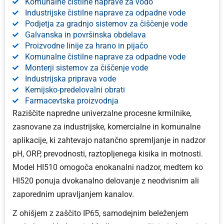
Komunalne čistilne naprave za vodo
Industrijske čistilne naprave za odpadne vode
Podjetja za gradnjo sistemov za čiščenje vode
Galvanska in površinska obdelava
Proizvodne linije za hrano in pijačo
Komunalne čistilne naprave za odpadne vode
Monterji sistemov za čiščenje vode
Industrijska priprava vode
Kemijsko-predelovalni obrati
Farmacevtska proizvodnja
Raziščite napredne univerzalne procesne krmilnike,
zasnovane za industrijske, komercialne in komunalne
aplikacije, ki zahtevajo natančno spremljanje in nadzor
pH, ORP, prevodnosti, raztopljenega kisika in motnosti.
Model HI510 omogoča enokanalni nadzor, medtem ko
HI520 ponuja dvokanalno delovanje z neodvisnim ali
zaporednim upravljanjem kanalov.
Z ohišjem z zaščito IP65, samodejnim beleženjem