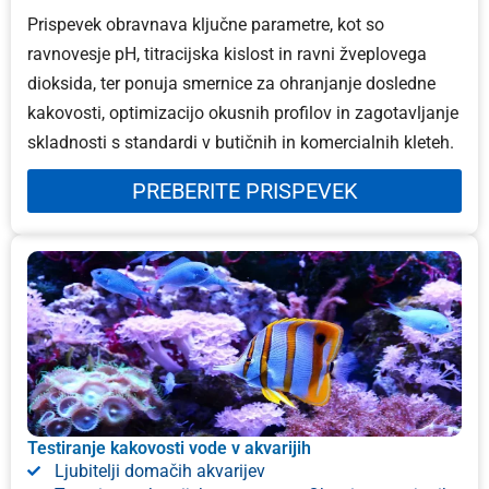
Prispevek obravnava ključne parametre, kot so
ravnovesje pH, titracijska kislost in ravni žveplovega
dioksida, ter ponuja smernice za ohranjanje dosledne
kakovosti, optimizacijo okusnih profilov in zagotavljanje
skladnosti s standardi v butičnih in komercialnih kleteh.
PREBERITE PRISPEVEK
Testiranje kakovosti vode v akvarijih
Ljubitelji domačih akvarijev