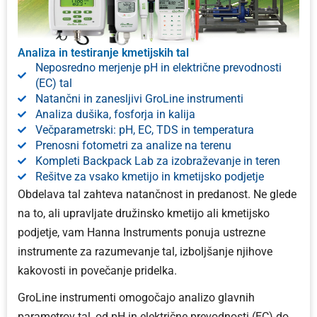
Analiza in testiranje kmetijskih tal
Neposredno merjenje pH in električne prevodnosti
(EC) tal
Natančni in zanesljivi GroLine instrumenti
Analiza dušika, fosforja in kalija
Večparametrski: pH, EC, TDS in temperatura
Prenosni fotometri za analize na terenu
Kompleti Backpack Lab za izobraževanje in teren
Rešitve za vsako kmetijo in kmetijsko podjetje
Obdelava tal zahteva natančnost in predanost. Ne glede
na to, ali upravljate družinsko kmetijo ali kmetijsko
podjetje, vam Hanna Instruments ponuja ustrezne
instrumente za razumevanje tal, izboljšanje njihove
kakovosti in povečanje pridelka.
GroLine instrumenti omogočajo analizo glavnih
parametrov tal, od pH in električne prevodnosti (EC) do