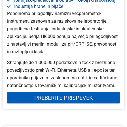
Kemijsko-predelovalni obrati
Okoljski laboratoriji
Industrija hrane in pijače
Popolnoma prilagodljiv namizni večparametrski
instrument, zasnovan za raziskovalne laboratorije,
pogodbena testiranja, industrijske in akademske
aplikacije. Serija HI6000 ponuja največjo prilagodljivost
z nastavljivi merilni moduli za pH/ORP, ISE, prevodnost
in raztopljeni kisik.
Shranjujte do 1.000.000 podatkovnih točk z brezhibno
povezljivostjo prek Wi-Fi, Etherneta, USB ali e-pošte ter
uporabniku prijaznim zaslonom na dotik in certificirano
natančnostjo s tovarniškimi kalibracijskimi storitvami.
PREBERITE PRISPEVEK