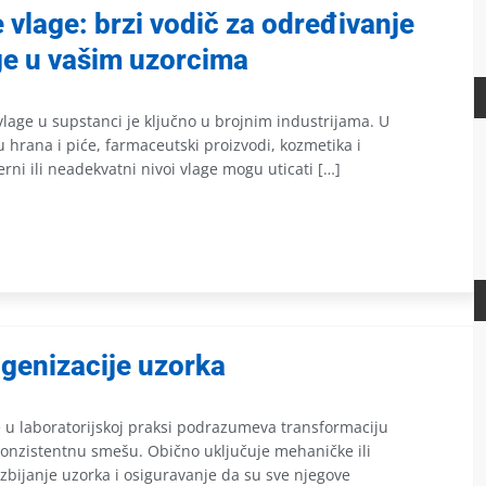
 vlage: brzi vodič za određivanje
ge u vašim uzorcima
lage u supstanci je ključno u brojnim industrijama. U
 hrana i piće, farmaceutski proizvodi, kozmetika i
rni ili neadekvatni nivoi vlage mogu uticati […]
genizacije uzorka
 u laboratorijskoj praksi podrazumeva transformaciju
konzistentnu smešu. Obično uključuje mehaničke ili
bijanje uzorka i osiguravanje da su sve njegove