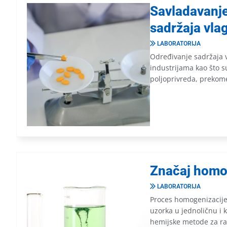
Savladavanje
sadržaja vla
LABORATORIJA
Određivanje sadržaja v
industrijama kao što su
poljoprivreda, prekome
Značaj homo
LABORATORIJA
Proces homogenizacije
uzorka u jednoličnu i 
hemijske metode za raz