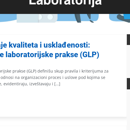
e kvaliteta i usklađenosti:
re laboratorijske prakse (GLP)
rijske prakse (GLP) definišu skup pravila i kriterijuma za
se odnosi na organizacioni proces i uslove pod kojima se
, evidentiraju, izveštavaju i […]