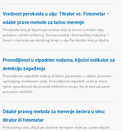
Vrednost peroksida u ulju: Titrator vs. Fotometar –
odabir prave metode za tačno merenje
Peroksidni broj je ključni parametar koji se koristi u analizi ulja,
posebno u prehrambenoj, farmaceutskoj i kozmetičkoj industriji 1.
Uvod u merenje peroksidnog broja u ulju Peroksidni broj je ključni
Provodljivost u otpadnim vodama, ključni indikator za
detekciju zagađenja
Provodljivost otpadnih voda je kritičan parametar u oblast procene i
upravljanja kvalitetom voda. Provodljivost otpadnih voda je mera
njene sposobnosti da provodi električnu struju, što je pod uticajem
prisustva različitih
Odabir pravog metoda za merenje šećera u vinu:
titrator ili fotometar
Proizvodnja vina uključuje složene hemijske reakcije i jedan ključni