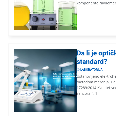
komponente ravnomer
Da li je opti
standard?
LABORATORIJA
Ustanovljeno elektroh
metodom merenja. Da 
17289:2014 Kvalitet v
senzora […]