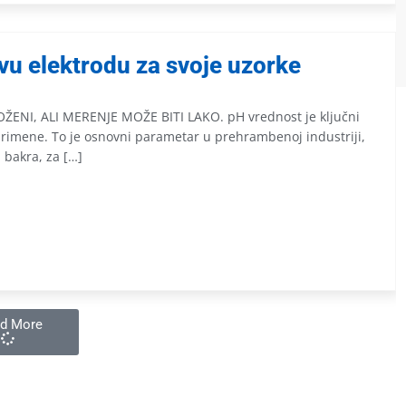
avu elektrodu za svoje uzorke
ŽENI, ALI MERENJE MOŽE BITI LAKO. pH vrednost je ključni
imene. To je osnovni parametar u prehrambenoj industriji,
i bakra, za […]
d More