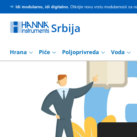
Idi modularno, idi digitalno.
Otkrijte novu vrstu modularnosti sa
Srbija
Hrana
Piće
Poljoprivreda
Voda