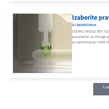
Izaberite pr
LABORATORIJA
UZORCI MOGU BITI SLO
parametar za mnoge pr
za optimizaciju nikla il
Loa