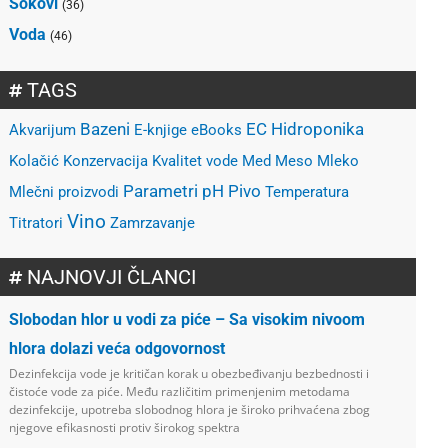
Sokovi
(36)
Voda
(46)
TAGS
Bazeni
EC
Hidroponika
Akvarijum
E-knjige
eBooks
Kolačić
Konzervacija
Kvalitet vode
Med
Meso
Mleko
Parametri
pH
Pivo
Mlečni proizvodi
Temperatura
Vino
Titratori
Zamrzavanje
NAJNOVJI ČLANCI
Slobodan hlor u vodi za piće – Sa visokim nivoom
hlora dolazi veća odgovornost
Dezinfekcija vode je kritičan korak u obezbeđivanju bezbednosti i
čistoće vode za piće. Među različitim primenjenim metodama
dezinfekcije, upotreba slobodnog hlora je široko prihvaćena zbog
njegove efikasnosti protiv širokog spektra