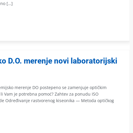
no […]
čko D.O. merenje novi laboratorijski
emijsko merenje DO postepeno se zamenjuje optičkim
li Vam je potrebna pomoć? Zahtev za ponudu ISO
ode Određivanje rastvorenog kiseonika — Metoda optičkog