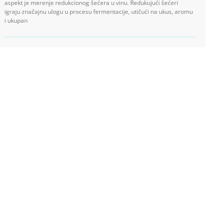
aspekt je merenje redukcionog šećera u vinu. Redukujući šećeri
igraju značajnu ulogu u procesu fermentacije, utičući na ukus, aromu
i ukupan