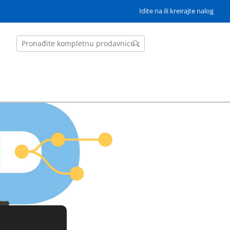
Idite na ili kreirajte nalog
Search
Search