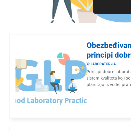
Obezbeđivanj
principi dob
LABORATORIJA
Principi dobre laborato
sistem kvaliteta koji 
planiraju, izvode, prate