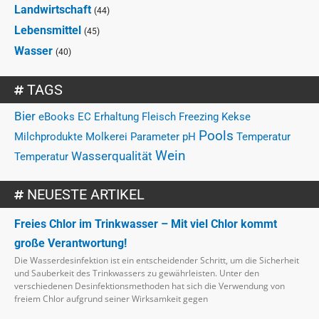
Landwirtschaft
(44)
Lebensmittel
(45)
Wasser
(40)
TAGS
Bier
eBooks
EC
Erhaltung
Fleisch
Freezing
Kekse
Pools
Milchprodukte
Molkerei
Parameter
pH
Temperatur
Wein
Wasserqualität
Temperatur
NEUESTE ARTIKEL
Freies Chlor im Trinkwasser – Mit viel Chlor kommt
große Verantwortung!
Die Wasserdesinfektion ist ein entscheidender Schritt, um die Sicherheit
und Sauberkeit des Trinkwassers zu gewährleisten. Unter den
verschiedenen Desinfektionsmethoden hat sich die Verwendung von
freiem Chlor aufgrund seiner Wirksamkeit gegen