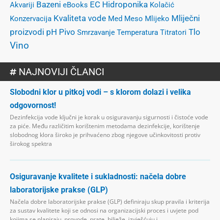
Bazeni
EC
Hidroponika
Akvariji
eBooks
Kolačić
Kvaliteta vode
Mliječni
Konzervacija
Med
Meso
Mlijeko
proizvodi
pH
Pivo
Tlo
Smrzavanje
Temperatura
Titratori
Vino
NAJNOVIJI ČLANCI
Slobodni klor u pitkoj vodi – s klorom dolazi i velika
odgovornost!
Dezinfekcija vode ključni je korak u osiguravanju sigurnosti i čistoće vode
za piće. Među različitim korištenim metodama dezinfekcije, korištenje
slobodnog klora široko je prihvaćeno zbog njegove učinkovitosti protiv
širokog spektra
Osiguravanje kvalitete i sukladnosti: načela dobre
laboratorijske prakse (GLP)
Načela dobre laboratorijske prakse (GLP) definiraju skup pravila i kriterija
za sustav kvalitete koji se odnosi na organizacijski proces i uvjete pod
kojima se planiraju, provode, prate, bilježe, izvješćuju i