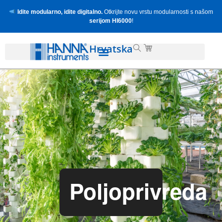
Idite modularno, idite digitalno.
Otkrijte novu vrstu modularnosti s našom
serijom HI6000
!
Hrvatska
Poljoprivreda