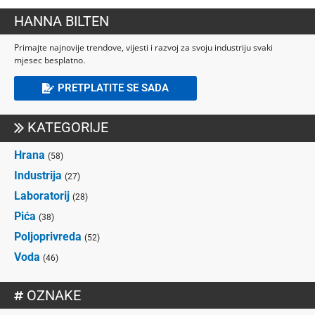
HANNA BILTEN
Primajte najnovije trendove, vijesti i razvoj za svoju industriju svaki
mjesec besplatno.
PRETPLATITE SE SADA
KATEGORIJE
Hrana
(58)
Industrija
(27)
Laboratorij
(28)
Pića
(38)
Poljoprivreda
(52)
Voda
(46)
OZNAKE