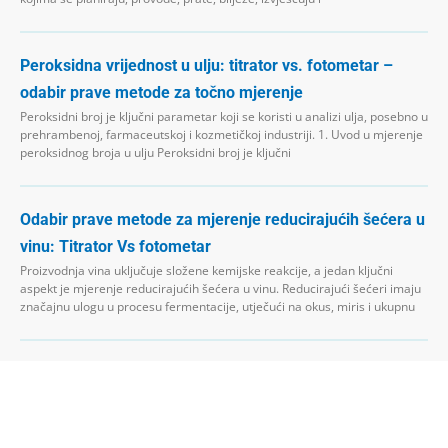
Peroksidna vrijednost u ulju: titrator vs. fotometar –
odabir prave metode za točno mjerenje
Peroksidni broj je ključni parametar koji se koristi u analizi ulja, posebno u
prehrambenoj, farmaceutskoj i kozmetičkoj industriji. 1. Uvod u mjerenje
peroksidnog broja u ulju Peroksidni broj je ključni
Odabir prave metode za mjerenje reducirajućih šećera u
vinu: Titrator Vs fotometar
Proizvodnja vina uključuje složene kemijske reakcije, a jedan ključni
aspekt je mjerenje reducirajućih šećera u vinu. Reducirajući šećeri imaju
značajnu ulogu u procesu fermentacije, utječući na okus, miris i ukupnu