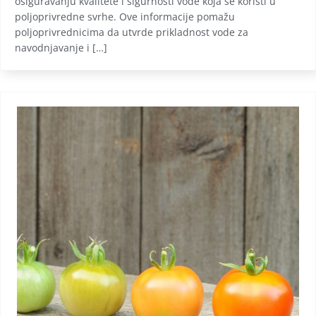
osiguravanju kvalitete i sigurnosti vode koja se koristi u
poljoprivredne svrhe. Ove informacije pomažu
poljoprivrednicima da utvrde prikladnost vode za
navodnjavanje i […]