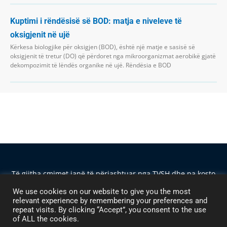
Kuptimi i rëndësisë së BOD: matja e niveleve të
oksigjenit në ujë
Kërkesa biologjike për oksigjen (BOD), është një matje e sasisë së
oksigjenit të tretur (DO) që përdoret nga mikroorganizmat aerobikë gjatë
dekompozimit të lëndës organike në ujë. Rëndësia e BOD
Të gjitha çmimet janë të përjashtuar nga TVSH dhe pa kosto
transporti, përveç nëse përcaktohet ndryshe. Hanna
We use cookies on our website to give you the most
Instruments Albania Sh.p.k. — Rr. Frosina Plaku, Pallati 21,
relevant experience by remembering your preferences and
Ap. 1 — 1023 Tirana — TVSH M11621034H ©2024 Të gjitha
repeat visits. By clicking “Accept”, you consent to the use
të drejtat e rezervuara
of ALL the cookies.