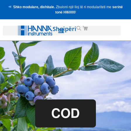
Shko modulare, dixhitale.
Zbuloni një lloj të ri modulariteti me
serinë
tonë HI6000
!
Shqipëri
COD