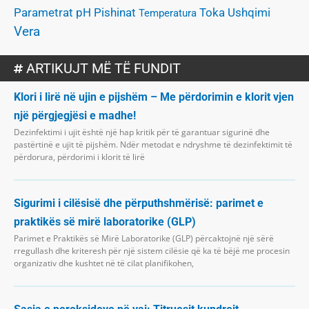
Parametrat
Pishinat
pH
Toka
Ushqimi
Temperatura
Vera
ARTIKUJT MË TË FUNDIT
Klori i lirë në ujin e pijshëm – Me përdorimin e klorit vjen
një përgjegjësi e madhe!
Dezinfektimi i ujit është një hap kritik për të garantuar sigurinë dhe
pastërtinë e ujit të pijshëm. Ndër metodat e ndryshme të dezinfektimit të
përdorura, përdorimi i klorit të lirë
Sigurimi i cilësisë dhe përputhshmërisë: parimet e
praktikës së mirë laboratorike (GLP)
Parimet e Praktikës së Mirë Laboratorike (GLP) përcaktojnë një sërë
rregullash dhe kriteresh për një sistem cilësie që ka të bëjë me procesin
organizativ dhe kushtet në të cilat planifikohen,