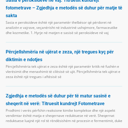
Sasia e peroksideve në vaj: Titruesit kundrejt
fotometrave – Zgjedhja e metodës së duhur për matje të
sakta
Sasia e peroksideve është një parametër thelbësor që përdoret në
analizën e vajrave, veçanërisht në industrinë ushqimore, farmaceutike
dhe kozmetike. 1. Hyrje në matjen e sasisë së peroksideve në vaj
Përcjellshmëria në ujërat e zeza, një tregues kyç për
diktimin e ndotjes
Përcjellshmëria tek ujërat e zeza është një parametër kritik në fushën e
vlerësimit dhe menaxhimit të cilësisë së ujit. Përcjellshmëria tek ujërat e
zeza është një tregues i aftësisë së
Zgjedhja e metodës së duhur për të matur sasinë e
sheqerit në verë: Titruesit kundrejt Fotometrave
Prodhimi i verës përfshin reaksione kimike komplekse dhe një aspekt
vendimtar është matja e sheqernave reduktuese në verë. Sheqernat
reduktuese luajnë një rol të rëndësishëm në procesin e fermentimit, duke