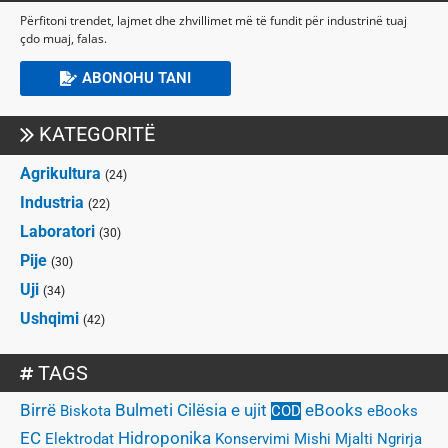
Përfitoni trendet, lajmet dhe zhvillimet më të fundit për industrinë tuaj
çdo muaj, falas.
ABONOHU TANI
KATEGORITË
Agrikultura
(24)
Industria
(22)
Laboratori
(30)
Pije
(30)
Uji
(34)
Ushqimi
(42)
TAGS
Birrë
Bulmeti
Cilësia e ujit
eBooks
Biskota
COD
eBooks
EC
Hidroponika
Elektrodat
Konservimi
Mishi
Mjalti
Ngrirja