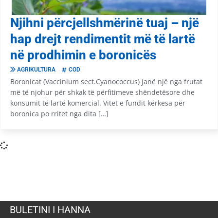
Njihni përcjellshmërinë tuaj – një
hap drejt rendimentit më të lartë
në prodhimin e boronicës
AGRIKULTURA
COD
Boronicat (Vaccinium sect.Cyanococcus) Janë një nga frutat
më të njohur për shkak të përfitimeve shëndetësore dhe
konsumit të lartë komercial. Vitet e fundit kërkesa për
boronica po rritet nga dita […]
BULETINI I HANNA