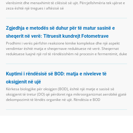
vlerësimit dhe menaxhimit të cilësisë së ujit. Përcjellshmëria tek ujërat e
zeza është një tregues i aftësisë së
Zgjedhja e metodës së duhur për të matur sasinë e
sheqerit në verë: Titruesit kundrejt Fotometrave
Prodhimi i verës përfshin reaksione kimike komplekse dhe një aspekt
vendimtar është matja e sheqernave reduktuese në verë. Sheqernat
reduktuese luajnë një rol të rëndësishëm në procesin e fermentimit, duke
Kuptimi i rëndësisë së BOD: matja e niveleve të
oksigjenit në ujë
Kërkesa biologjike për oksigjen (BOD), është një matje e sasisë së
oksigjenit të tretur (DO) që përdoret nga mikroorganizmat aerobikë gjatë
dekompozimit të lëndës organike në ujë. Rëndësia e BOD