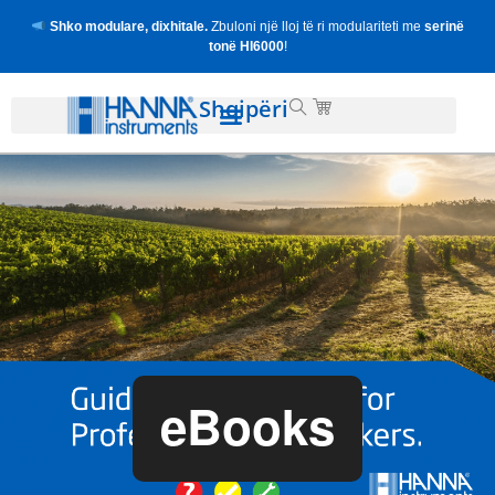
Shko modulare, dixhitale.
Zbuloni një lloj të ri modulariteti me
serinë
tonë HI6000
!
Shqipëri
eBooks