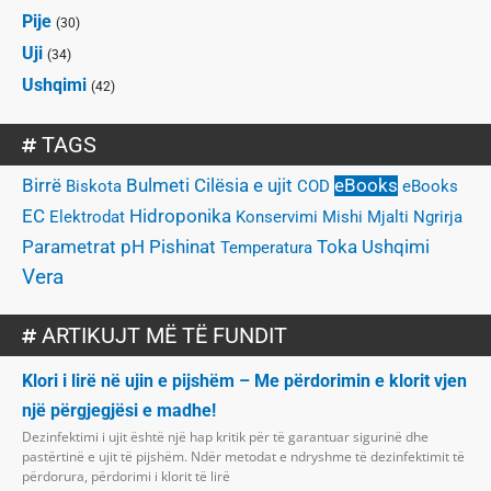
Pije
(30)
Uji
(34)
Ushqimi
(42)
TAGS
Birrë
Bulmeti
Cilësia e ujit
eBooks
Biskota
COD
eBooks
EC
Hidroponika
Elektrodat
Konservimi
Mishi
Mjalti
Ngrirja
Parametrat
Pishinat
pH
Toka
Ushqimi
Temperatura
Vera
ARTIKUJT MË TË FUNDIT
Klori i lirë në ujin e pijshëm – Me përdorimin e klorit vjen
një përgjegjësi e madhe!
Dezinfektimi i ujit është një hap kritik për të garantuar sigurinë dhe
pastërtinë e ujit të pijshëm. Ndër metodat e ndryshme të dezinfektimit të
përdorura, përdorimi i klorit të lirë