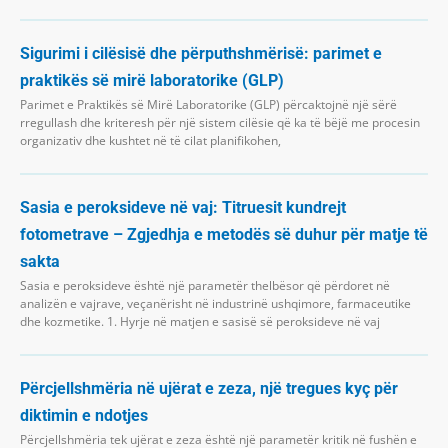
Sigurimi i cilësisë dhe përputhshmërisë: parimet e
praktikës së mirë laboratorike (GLP)
Parimet e Praktikës së Mirë Laboratorike (GLP) përcaktojnë një sërë
rregullash dhe kriteresh për një sistem cilësie që ka të bëjë me procesin
organizativ dhe kushtet në të cilat planifikohen,
Sasia e peroksideve në vaj: Titruesit kundrejt
fotometrave – Zgjedhja e metodës së duhur për matje të
sakta
Sasia e peroksideve është një parametër thelbësor që përdoret në
analizën e vajrave, veçanërisht në industrinë ushqimore, farmaceutike
dhe kozmetike. 1. Hyrje në matjen e sasisë së peroksideve në vaj
Përcjellshmëria në ujërat e zeza, një tregues kyç për
diktimin e ndotjes
Përcjellshmëria tek ujërat e zeza është një parametër kritik në fushën e