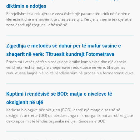
diktimin e ndotjes
Përcjellshmëria tek ujërat e zeza është një parametër kritik në fushën e
vlerësimit dhe menaxhimit të cilësisë së ujit. Përcjellshmëria tek ujërat e
zeza është një tregues i aftësisë së
Zgjedhja e metodës së duhur për të matur sasinë e
sheqerit në verë: Titruesit kundrejt Fotometrave
Prodhimi i verës përfshin reaksione kimike komplekse dhe një aspekt
vendimtar është matja e sheqernave reduktuese në verë. Sheqernat
reduktuese luajnë një rol të rëndësishëm në procesin e fermentimit, duke
Kuptimi i rëndësisë së BOD: matja e niveleve të
oksigjenit në ujë
Kërkesa biologjike për oksigjen (BOD), është një matje e sasisë së
oksigjenit të tretur (DO) që përdoret nga mikroorganizmat aerobikë gjatë
dekompozimit të lëndës organike në ujë. Rëndësia e BOD