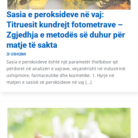
Sasia e peroksideve në vaj:
Titruesit kundrejt fotometrave –
Zgjedhja e metodës së duhur për
matje të sakta
USHQIMI
Sasia e peroksideve është një parametër thelbësor që
përdoret në analizën e vajrave, veçanërisht në industrinë
ushqimore, farmaceutike dhe kozmetike. 1. Hyrje në
matjen e sasisë së peroksideve në vaj […]