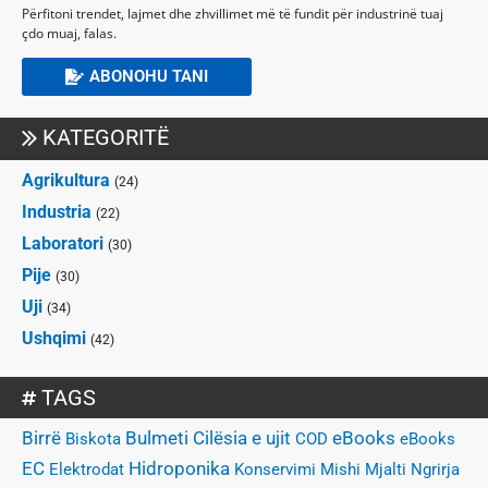
Përfitoni trendet, lajmet dhe zhvillimet më të fundit për industrinë tuaj
çdo muaj, falas.
ABONOHU TANI
KATEGORITË
Agrikultura
(24)
Industria
(22)
Laboratori
(30)
Pije
(30)
Uji
(34)
Ushqimi
(42)
TAGS
Birrë
Bulmeti
Cilësia e ujit
eBooks
Biskota
COD
eBooks
EC
Hidroponika
Elektrodat
Konservimi
Mishi
Mjalti
Ngrirja