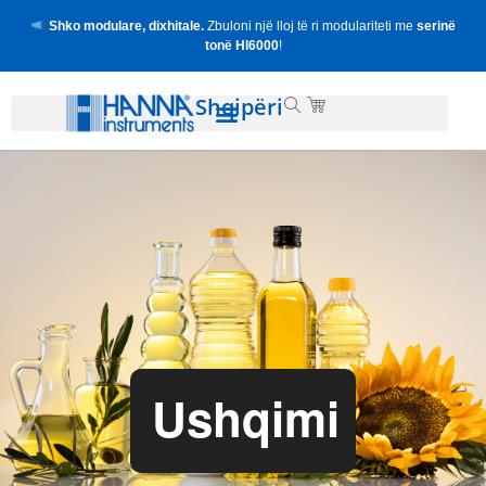
Shko modulare, dixhitale.
Zbuloni një lloj të ri modulariteti me
serinë
tonë HI6000
!
Shqipëri
Ushqimi