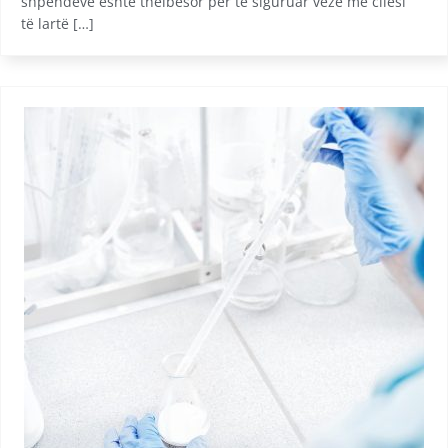
shpendëve është thelbësor për të siguruar vezë me cilësi
të lartë […]