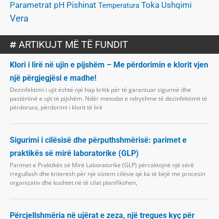
Parametrat
Pishinat
pH
Toka
Ushqimi
Temperatura
Vera
ARTIKUJT MË TË FUNDIT
Klori i lirë në ujin e pijshëm – Me përdorimin e klorit vjen
një përgjegjësi e madhe!
Dezinfektimi i ujit është një hap kritik për të garantuar sigurinë dhe
pastërtinë e ujit të pijshëm. Ndër metodat e ndryshme të dezinfektimit të
përdorura, përdorimi i klorit të lirë
Sigurimi i cilësisë dhe përputhshmërisë: parimet e
praktikës së mirë laboratorike (GLP)
Parimet e Praktikës së Mirë Laboratorike (GLP) përcaktojnë një sërë
rregullash dhe kriteresh për një sistem cilësie që ka të bëjë me procesin
organizativ dhe kushtet në të cilat planifikohen,
Përcjellshmëria në ujërat e zeza, një tregues kyç për