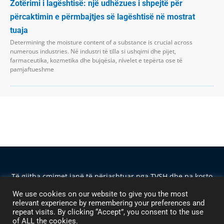
Zotërimi i lagështisë: një udhëzues i shpejtë për
përcaktimin e përmbajtjes së lagështisë në mostrat
tuaja
Determining the moisture content of a substance is crucial across
numerous industries. Në industri të tilla si ushqimi dhe pijet,
farmaceutika, kozmetika dhe bujqësia, nivelet e tepërta ose të
pamjaftueshme
Të gjitha çmimet janë të përjashtuar nga TVSH dhe pa kosto
transporti, përveç nëse përcaktohet ndryshe. Hanna
We use cookies on our website to give you the most
Instruments Albania Sh.p.k. — Rr. Frosina Plaku, Pallati 21,
relevant experience by remembering your preferences and
Ap. 1 — 1023 Tirana — TVSH M11621034H ©2024 Të gjitha
repeat visits. By clicking “Accept”, you consent to the use
të drejtat e rezervuara
of ALL the cookies.