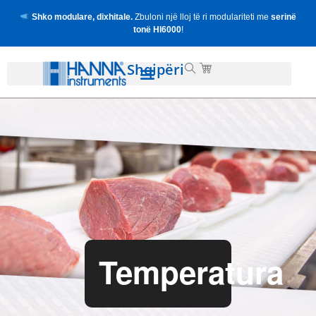
Shko modulare, dixhitale.
Zbuloni një lloj të ri modulariteti me
serinë
tonë HI6000
!
Shqipëri
Temperatura