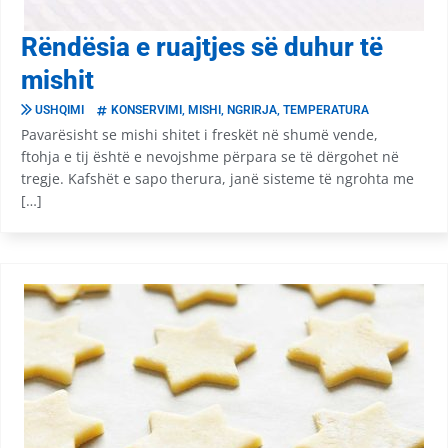
Rëndësia e ruajtjes së duhur të
mishit
USHQIMI
KONSERVIMI
,
MISHI
,
NGRIRJA
,
TEMPERATURA
Pavarësisht se mishi shitet i freskët në shumë vende,
ftohja e tij është e nevojshme përpara se të dërgohet në
tregje. Kafshët e sapo therura, janë sisteme të ngrohta me
[…]