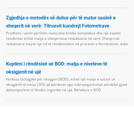
Zgjedhja e metodës së duhur për të matur sasinë e
sheqerit në verë: Titruesit kundrejt Fotometrave
Prodhimi i verës përfshin reaksione kimike komplekse dhe një aspekt
vendimtar është matja e sheqernave reduktuese në verë. Sheqernat
reduktuese luajnë një rol të rëndësishëm në procesin e fermentimit, duke
Kuptimi i rëndësisë së BOD: matja e niveleve të
oksigjenit në ujë
Kërkesa biologjike për oksigjen (BOD), është një matje e sasisë së
oksigjenit të tretur (DO) që përdoret nga mikroorganizmat aerobikë gjatë
dekompozimit të lëndës organike në ujë. Rëndësia e BOD