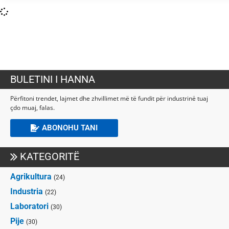
BULETINI I HANNA
Përfitoni trendet, lajmet dhe zhvillimet më të fundit për industrinë tuaj
çdo muaj, falas.
ABONOHU TANI
KATEGORITË
Agrikultura
(24)
Industria
(22)
Laboratori
(30)
Pije
(30)