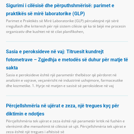
Sigurimi i cilësisë dhe përputhshmërisë: parimet e
praktikës së mirë laboratorike (GLP)
Parimet e Praktikës së Mirë Laboratorike (GLP) përcaktojnë një sërë
rregullash dhe kriteresh për një sistem cilësie që ka të bëjë me procesin
organizativ dhe kushtet në të cilat planifikohen,
Sasia e peroksideve në vaj: Titruesit kundrejt
fotometrave – Zgjedhja e metodës së duhur për matje të
sakta
Sasia e peroksideve është një parametër thelbësor që përdoret në
analizën e vajrave, veçanërisht në industrinë ushqimore, farmaceutike
dhe kozmetike. 1. Hyrje në matjen e sasisë së peroksideve në vaj
Përcjellshmëria në ujërat e zeza, një tregues kyç për
diktimin e ndotjes
Përcjellshmëria tek ujërat e zeza është një parametër kritik në fushën e
vlerësimit dhe menaxhimit të cilësisë së ujit. Përcjellshmëria tek ujërat e
zeza është një tregues i aftësisë së