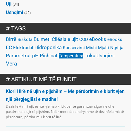
Uji
(34)
Ushqimi
(42)
TAGS
Birrë
Bulmeti
Cilësia e ujit
eBooks
Biskota
COD
eBooks
EC
Hidroponika
Elektrodat
Konservimi
Mishi
Mjalti
Ngrirja
Parametrat
Pishinat
pH
Toka
Ushqimi
Temperatura
Vera
ARTIKUJT MË TË FUNDIT
Klori i lirë në ujin e pijshëm – Me përdorimin e klorit vjen
një përgjegjësi e madhe!
Dezinfektimi i ujit është një hap kritik për të garantuar sigurinë dhe
pastërtinë e ujit të pijshëm. Ndër metodat e ndryshme të dezinfektimit të
përdorura, përdorimi i klorit të lirë