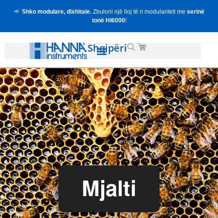
Shko modulare, dixhitale.
Zbuloni një lloj të ri modulariteti me
serinë
tonë HI6000
!
Shqipëri
Mjalti