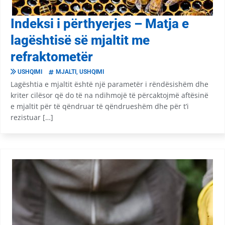
Indeksi i përthyerjes – Matja e
lagështisë së mjaltit me
refraktometër
USHQIMI
MJALTI
,
USHQIMI
Lagështia e mjaltit është një parametër i rëndësishëm dhe
kriter cilësor që do të na ndihmojë të përcaktojmë aftësinë
e mjaltit për të qëndruar të qëndrueshëm dhe për t’i
rezistuar […]