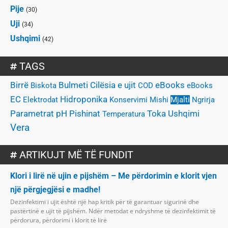
Pije
(30)
Uji
(34)
Ushqimi
(42)
TAGS
Birrë
Bulmeti
Cilësia e ujit
eBooks
Biskota
COD
eBooks
EC
Hidroponika
Elektrodat
Konservimi
Mishi
Mjalti
Ngrirja
Parametrat
Pishinat
pH
Toka
Ushqimi
Temperatura
Vera
ARTIKUJT MË TË FUNDIT
Klori i lirë në ujin e pijshëm – Me përdorimin e klorit vjen
një përgjegjësi e madhe!
Dezinfektimi i ujit është një hap kritik për të garantuar sigurinë dhe
pastërtinë e ujit të pijshëm. Ndër metodat e ndryshme të dezinfektimit të
përdorura, përdorimi i klorit të lirë