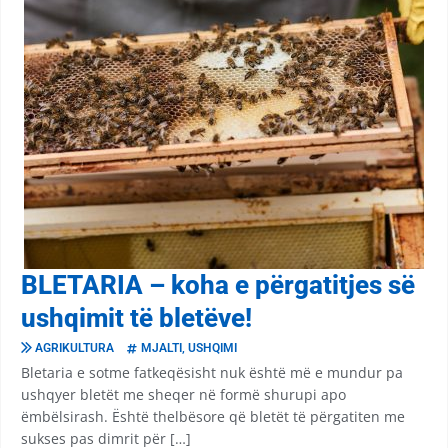
BLETARIA – koha e përgatitjes së
ushqimit të bletëve!
AGRIKULTURA
MJALTI
,
USHQIMI
Bletaria e sotme fatkeqësisht nuk është më e mundur pa
ushqyer bletët me sheqer në formë shurupi apo
ëmbëlsirash. Është thelbësore që bletët të përgatiten me
sukses pas dimrit për […]