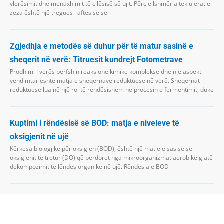
vlerësimit dhe menaxhimit të cilësisë së ujit. Përcjellshmëria tek ujërat e
zeza është një tregues i aftësisë së
Zgjedhja e metodës së duhur për të matur sasinë e
sheqerit në verë: Titruesit kundrejt Fotometrave
Prodhimi i verës përfshin reaksione kimike komplekse dhe një aspekt
vendimtar është matja e sheqernave reduktuese në verë. Sheqernat
reduktuese luajnë një rol të rëndësishëm në procesin e fermentimit, duke
Kuptimi i rëndësisë së BOD: matja e niveleve të
oksigjenit në ujë
Kërkesa biologjike për oksigjen (BOD), është një matje e sasisë së
oksigjenit të tretur (DO) që përdoret nga mikroorganizmat aerobikë gjatë
dekompozimit të lëndës organike në ujë. Rëndësia e BOD