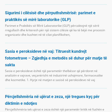
Sigurimi i cilësisë dhe përputhshmërisë: parimet e
praktikës së mirë laboratorike (GLP)
Parimet e Praktikës së Mirë Laboratorike (GLP) përcaktojnë një sërë
rregullash dhe kriteresh për një sistem cilësie që ka të bëjë me procesin
organizativ dhe kushtet në të cilat planifikohen,
Sasia e peroksideve në vaj: Titruesit kundrejt
fotometrave – Zgjedhja e metodës së duhur për matje të
sakta
Sasia e peroksideve është një parametër thelbësor që përdoret në
analizën e vajrave, veçanërisht në industrinë ushqimore, farmaceutike
dhe kozmetike. 1. Hyrje në matjen e sasisë së peroksideve në vaj
Përcjellshmëria në ujërat e zeza, një tregues kyç për
diktimin e ndotjes
Përcjellshmëria tek ujërat e zeza është një parametër kritik në fushën e